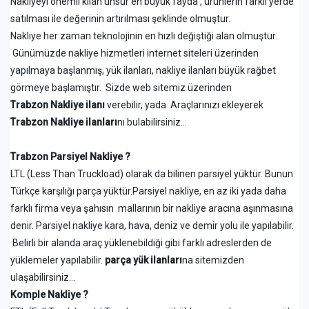
Nakliyeyi önemli kılan unsur en büyük fayda , ürünlerin farklı yerde
satılması ile değerinin artırılması şeklinde olmuştur.
Nakliye her zaman teknolojinin en hızlı değiştiği alan olmuştur.
Günümüzde nakliye hizmetleri internet siteleri üzerinden
yapılmaya başlanmış, yük ilanları, nakliye ilanları büyük rağbet
görmeye başlamıştır. Sizde web sitemiz üzerinden
Trabzon Nakliye ilanı
verebilir, yada Araçlarınızı ekleyerek
Trabzon Nakliye ilanları
nı bulabilirsiniz...
Trabzon Parsiyel Nakliye ?
LTL (Less Than Truckload) olarak da bilinen parsiyel yüktür. Bunun
Türkçe karşılığı parça yüktür.Parsiyel nakliye, en az iki yada daha
farklı firma veya şahısın mallarının bir nakliye aracına aşınmasına
denir. Parsiyel nakliye kara, hava, deniz ve demir yolu ile yapılabilir.
Belirli bir alanda araç yüklenebildiği gibi farklı adreslerden de
yüklemeler yapılabilir.
parça yük ilanları
na sitemizden
ulaşabilirsiniz...
Komple Nakliye ?