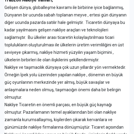
Trabzon Nakliye İlanları,
Gelişen dünya, globalleşme kavramı ile birbirine iyice bağlanmış,
Dünyanın bir ucunda sabah toplanan meyve , ertesi gün dünyanın
diğer ucunda pazarda satılır hale gelmiştir. Ticaretin dünyaya bu
kadar yayılmasını gelişen nakliye araçları ve teknolojileri
sağlamıştır. Bu ülkeler arası ticaretin kolaylaştırılması ticari
toplulukların oluşturulması ile ülkelerin üretim verimliliğini en üst
seviyeye çıkarmış, nakliye hizmeti yüzyılın yaşam biçimini ,
ülkelerin birbirleri ile olan ilişkilerini şekillendirmiştir.
Nakliye ve taşımacılık dünyaya çok uzun yıllardır yön vermektedir.
Örneğin İpek yolu üzerinden yapılan nakliye , dönemin en büyük
güç oyunlarının merkezinde yer almış, büyük savaşlar ve
anlaşmalara neden olmuş, taşımacığın önemi daha bir belirgin
olmuştur.
Nakliye Ticaretin en önemli parçası, en büyük güç kaynağı
olmuştur. Pazarlamanın temel ayaklarından biri olan nakliye
zamanla kurumsallaşmış, kişilerden çıkarak kervanlara ve
günümüzde nakliye firmalarına dönüşmüştür. Ticaret açısından