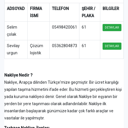
ADSOYAD
FİRMA
TELEFON
ŞEHİR /
BİLGİLER
İSMİ
PLAKA
Selim
05498420061
61
DETAYLAR
çolak
Sevilay
Çözüm
05362804873
61
DETAYLAR
urgun
lojistik
Nakliye Nedir ?
Nakliye, Arapça dilinden Türkçe'mize geçmiştir. Bir ücret karşılığı
yapılan taşıma hizmetini ifade eder. Bu hizmeti gerçekleştiren kişi
yada kuruma nakliyeci denir. Genel olarak Nakliye bir eşyanın bir
yerden bir yere taşınması olarak adlandırılabilir. Nakliye ilk
insanlardan başlayarak günümüze kadar çok farklı araçlar ve
vasıtalar ile yapılmıştır.