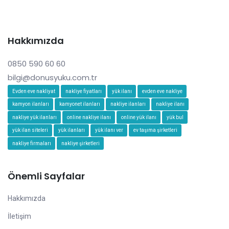
Hakkımızda
0850 590 60 60
bilgi@donusyuku.com.tr
Evden eve nakliyat
nakliye fiyatları
yük ilanı
evden eve nakliye
kamyon ilanları
kamyonet ilanları
nakliye ilanları
nakliye ilanı
nakliye yük ilanları
online nakliye ilanı
online yük ilanı
yük bul
yük ilan siteleri
yük ilanları
yük ilanı ver
ev taşıma şirketleri
nakliye firmaları
nakliye şirketleri
Önemli Sayfalar
Hakkımızda
İletişim