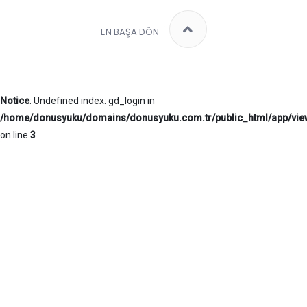
EN BAŞA DÖN
Notice
: Undefined index: gd_login in
/home/donusyuku/domains/donusyuku.com.tr/public_html/app/vi
on line
3