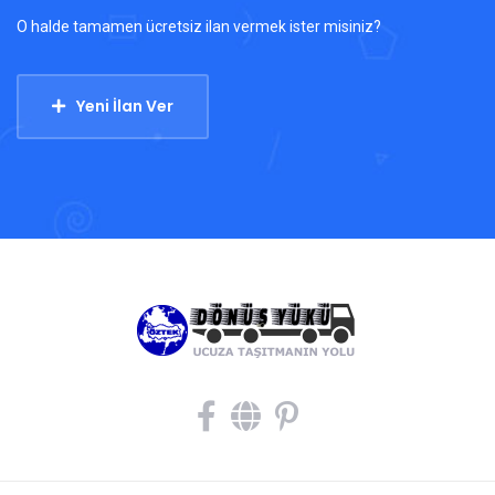
O halde tamamen ücretsiz ilan vermek ister misiniz?
Yeni İlan Ver