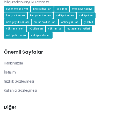
bilgi@donusyuku.com.tr
Evden eve nakliyat
nakliye fiyatları
yük ilanı
evden eve nakliye
kamyon ilanları
kamyonet ilanları
nakliye ilanları
nakliye ilanı
nakliye yük ilanları
online nakliye ilanı
online yük ilanı
yük bul
yük ilan siteleri
yük ilanları
yük ilanı ver
ev taşıma şirketleri
nakliye firmaları
nakliye şirketleri
Önemli Sayfalar
Hakkımızda
İletişim
Gizlilik Sözleşmesi
Kullanıcı Sözleşmesi
Diğer