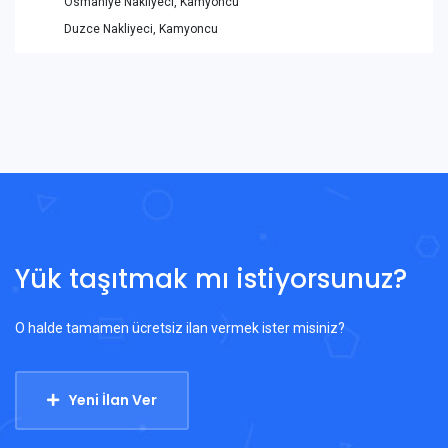
Osmaniye Nakliyeci, Kamyoncu
Duzce Nakliyeci, Kamyoncu
Yük taşıtmak mı istiyorsunuz?
O halde tamamen ücretsiz ilan vermek ister misiniz?
Yeni İlan Ver