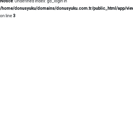
Notice
: Undefined index: gd_login in
/home/donusyuku/domains/donusyuku.com.tr/public_html/app/vi
on line
3