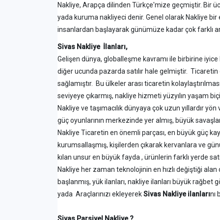
Nakliye, Arapça dilinden Türkçe'mize geçmiştir. Bir üc
yada kuruma nakliyeci denir. Genel olarak Nakliye bir eş
insanlardan başlayarak günümüze kadar çok farklı araç
Sivas Nakliye İlanları,
Gelişen dünya, globalleşme kavramı ile birbirine iyi
diğer ucunda pazarda satılır hale gelmiştir. Ticaretin
sağlamıştır. Bu ülkeler arası ticaretin kolaylaştırılması
seviyeye çıkarmış, nakliye hizmeti yüzyılın yaşam biçimini
Nakliye ve taşımacılık dünyaya çok uzun yıllardır yön
güç oyunlarının merkezinde yer almış, büyük savaşla
Nakliye Ticaretin en önemli parçası, en büyük güç ka
kurumsallaşmış, kişilerden çıkarak kervanlara ve gü
kılan unsur en büyük fayda , ürünlerin farklı yerde sat
Nakliye her zaman teknolojinin en hızlı değiştiği ala
başlanmış, yük ilanları, nakliye ilanları büyük rağb
yada Araçlarınızı ekleyerek
Sivas Nakliye ilanları
nı 
Sivas Parsiyel Nakliye ?