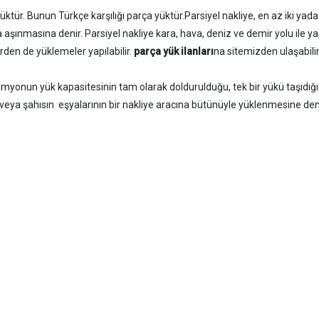
üktür. Bunun Türkçe karşılığı parça yüktür.Parsiyel nakliye, en az iki yad
 aşınmasına denir. Parsiyel nakliye kara, hava, deniz ve demir yolu ile yapı
lerden de yüklemeler yapılabilir.
parça yük ilanları
na sitemizden ulaşabilirs
myonun yük kapasitesinin tam olarak doldurulduğu, tek bir yükü taşıdığı
n veya şahısın eşyalarının bir nakliye aracına bütünüyle yüklenmesine den