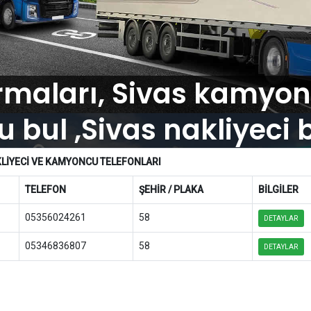
irmaları, Sivas kamyonc
bul ,Sivas nakliyeci 
LİYECİ VE KAMYONCU TELEFONLARI
TELEFON
ŞEHİR / PLAKA
BİLGİLER
05356024261
58
DETAYLAR
05346836807
58
DETAYLAR