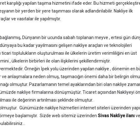
ret karşılığı yapılan taşıma hizmetini ifade eder. Bu hizmeti gerçekleştire
yanın bir yerden bir yere taşınması olarak adlandırılabilir. Nakliye ilk
lar ve vasıtalar ile yapılmıştır.
ce bağlanmış, Dünyanın bir ucunda sabah toplanan meyve , ertesi gün dün
 dünyaya bu kadar yayılmasını gelişen nakliye araçları ve teknolojileri
 ticari toplulukların oluşturulması ile ülkelerin üretim verimliliğini en üst
 , ülkelerin birbirleri ile olan ilişkilerini şekillendirmiştir.
 vermektedir. Örneğin İpek yolu üzerinden yapılan nakliye , dönemin en 
r ve anlaşmalara neden olmuş, taşımacığın önemi daha bir belirgin olmu
ynağı olmuştur. Pazarlamanın temel ayaklarından biri olan nakliye zama
nümüzde nakliye firmalarına dönüşmüştür. Ticaret açısından Nakliyeyi ö
ılması ile değerinin artırılması şeklinde olmuştur.
n olmuştur. Günümüzde nakliye hizmetleri internet siteleri üzerinden ya
et görmeye başlamıştır. Sizde web sitemiz üzerinden
Sivas Nakliye ilanı
ver
bulabilirsiniz...