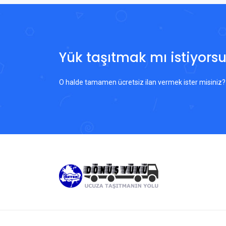
Yük taşıtmak mı istiyors
O halde tamamen ücretsiz ilan vermek ister misiniz?