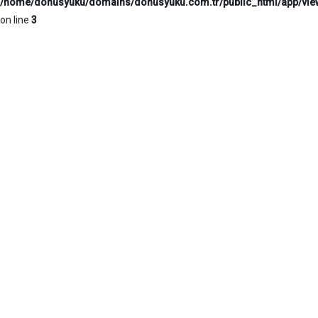
/home/donusyuku/domains/donusyuku.com.tr/public_html/app/vi
on line
3