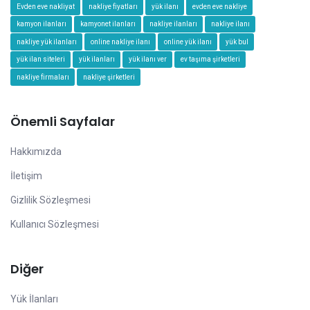
Evden eve nakliyat
nakliye fiyatları
yük ilanı
evden eve nakliye
kamyon ilanları
kamyonet ilanları
nakliye ilanları
nakliye ilanı
nakliye yük ilanları
online nakliye ilanı
online yük ilanı
yük bul
yük ilan siteleri
yük ilanları
yük ilanı ver
ev taşıma şirketleri
nakliye firmaları
nakliye şirketleri
Önemli Sayfalar
Hakkımızda
İletişim
Gizlilik Sözleşmesi
Kullanıcı Sözleşmesi
Diğer
Yük İlanları