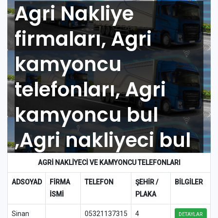
Agri Nakliye
firmaları, Agri
kamyoncu
telefonları, Agri
kamyoncu bul
,Agri nakliyeci bul
AGRI
NAKLİYECİ VE KAMYONCU TELEFONLARI
ADSOYAD
FİRMA
TELEFON
ŞEHİR /
BİLGİLER
İSMİ
PLAKA
Sinan
05321137315
4
DETAYLAR