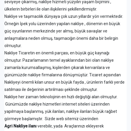
seviyeye çıkarmış, nakliye hizmeti yüzyılın yaşam biçimini ,
ülkelerin birbirleri ile olan ilişkilerini şekillendirmiştir.
Nakliye ve taşımacılık dünyaya çok uzun yıllardır yön vermektedir.
Örneğin İpek yolu üzerinden yapılan nakliye , dönemin en büyük
güç oyunlarının merkezinde yer almış, büyük savaşlar ve
anlaşmalara neden olmuş, taşımacığın önemi daha bir belirgin
olmuştur.
Nakliye Ticaretin en önemli parçası, en büyük güç kaynağı
olmuştur. Pazarlamanın temel ayaklarından biri olan nakliye
zamanla kurumsallaşmış, kişilerden çıkarak kervanlara ve
günümüzde nakliye firmalarına dönüşmüştür. Ticaret açısından
Nakliyeyi önemli kılan unsur en büyük fayda , ürünlerin farklı yerde
satılması ile değerinin artırılması şeklinde olmuştur.
Nakliye her zaman teknolojinin en hızlı değiştiği alan olmuştur.
Günümüzde nakliye hizmetleri internet siteleri üzerinden
yapılmaya başlanmış, yük ilanları, nakliye ilanları büyük rağbet
görmeye başlamıştır. Sizde web sitemiz üzerinden
Agri Nakliye ilanı
verebilir, yada Araçlarınızı ekleyerek