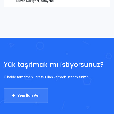
Duzce Nakliyeci, Kamyoncu
Yük taşıtmak mı istiyorsunuz?
O halde tamamen ücretsiz ilan vermek ister misiniz?
Yeni İlan Ver